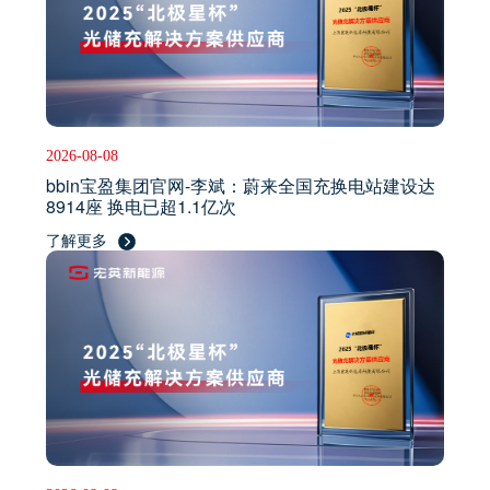
2026-08-08
bbin宝盈集团官网-李斌：蔚来全国充换电站建设达
8914座 换电已超1.1亿次
了解更多