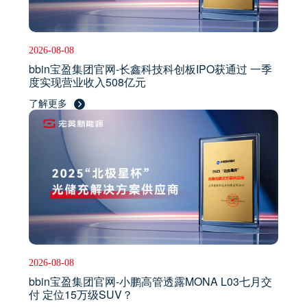
2026-08-08
bbin宝盈集团官网-长鑫科技科创板IPO获通过 一季
度实现营业收入508亿元
了解更多
2026-08-08
bbin宝盈集团官网-小鹏高管透露MONA L03七月交
付 定位15万级SUV？