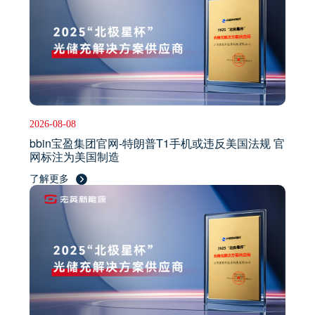
2026-08-08
bbin宝盈集团官网-特朗普T1手机或违反美国法规 官
网标注为美国制造
了解更多