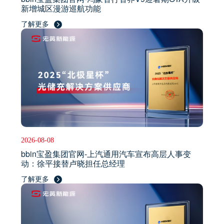
新增城区漫游巡航功能
了解更多
2026-08-08
bbin宝盈集团官网-上汽通用汽车宣布高层人事变
动：徐平接替卢晓担任总经理
了解更多