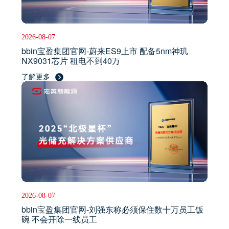
2026-08-07
bbin宝盈集团官网-蔚来ES9上市 配备5nm神玑
NX9031芯片 租电不到40万
了解更多
2026-08-07
bbin宝盈集团官网-刘强东称必须保住数十万员工饭
碗 不会开除一线员工