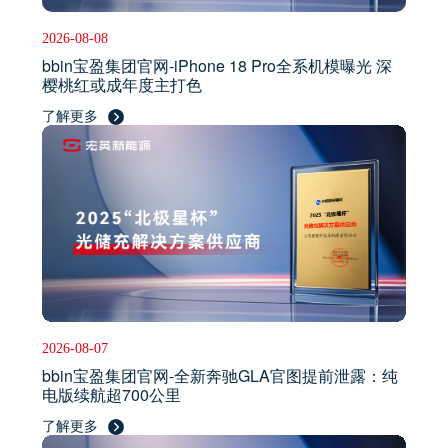
2026-08-08
bbin宝盈集团官网-iPhone 18 Pro全系机模曝光 深
樱桃红或成年度主打色
了解更多
2026-08-07
bbin宝盈集团官网-全新奔驰GLA官图提前泄露：纯
电版续航超700公里
了解更多