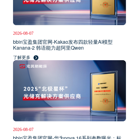
2026-08-07
bbin宝盈集团官网-Kakao发布四款轻量AI模型
Kanana-2 韩语能力超阿里Qwen
了解更多
2026-08-07
bbin宝盈集团官网-华为nova 16系列参数曝光：标