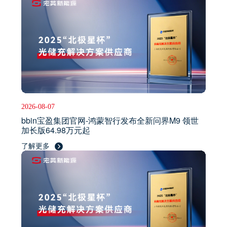
2026-08-07
bbin宝盈集团官网-鸿蒙智行发布全新问界M9 领世
加长版64.98万元起
了解更多