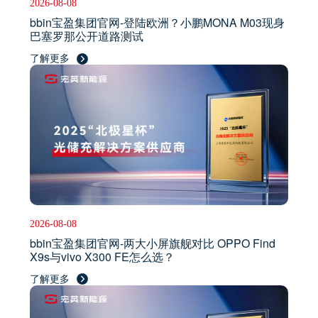
2026-08-08
bbin宝盈集团官网-登陆欧洲？小鹏MONA M03现身
巴塞罗那公开道路测试
了解更多
2026-08-08
bbin宝盈集团官网-两大小屏旗舰对比 OPPO Find
X9s与vivo X300 FE怎么选？
了解更多