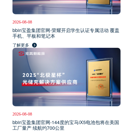
2026-08-08
bbin宝盈集团官网-荣耀开启学生认证专属活动 覆盖
手机、平板和笔记本
了解更多
2026-08-08
bbin宝盈集团官网-144度的宝马iX5电池包将在美国
工厂量产 续航约700公里